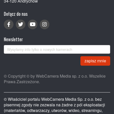
34-120 Andrychów
Dołącz do nas
Newsletter
zapisz mnie
© Copyright © by WebCamera Media sp. z o.o. Wszelkie
Prawa Zastrzeżone.
© Właściciel portalu WebCamera Media Sp. z o.o. bez
pisemnej zgody nie zezwala na żadne z pól eksploatacji
(materiałów, odtwarzaczy, utworów, wideo, streamingu,