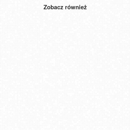
Zobacz również
DARŁOWO - widok na plażę
DĄBKI - widok na promenadę - NOWOŚĆ
Osiek Molo
Rynek miejski w Tarnowie
Kraków - Wawel i zakole Wisły
Turek - widok na rynek
Lublin - widok na Park Ludowy
Holiday Park - Zator NOWOŚĆ