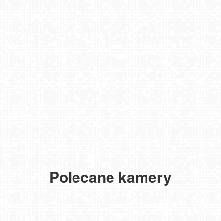
Polecane kamery
TENERYFA - El Medano
TATRY Zachodnie
ZWARDOŃ -ski stacja dolna
Meander - widok na stok i termy Oravice