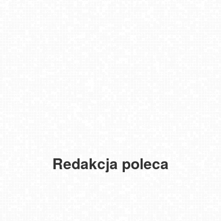
Redakcja poleca
USTKA - widok z pylonu na plażę
MIELNO - widok na promenadę NOWOŚĆ
NOWOŚĆ - Pakiet 6 miesięcy Premium, kup i oglądaj bez reklam
przez 180 dni
Gdańsk - Brzeźno molo