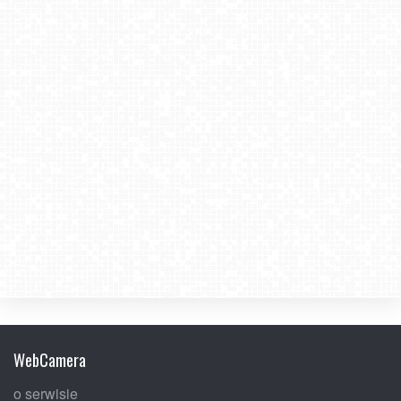
WebCamera
o serwisie