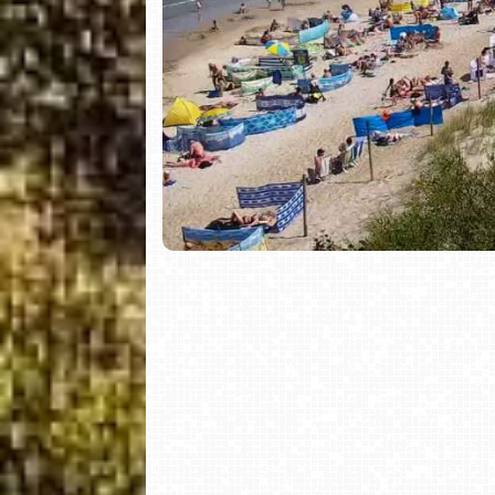
siebie. Jak na typową miejscowość tu
wiele. Oprócz zażywania kąpieli sło
Bałtyku, można tu odwiedzić Muzeum
metrowej zabytkowej latarni morskiej z 
ścieżkami pieszymi i rowerowymi. Po
jezioro Wicko, gdzie można popływa
zachęcają także do uprawiania jazdy ko
Nie marnuj czasu. Sprawdź prognozę i 
przywołać wspomnienia z wakacji.
Krupówki - widok na deptak