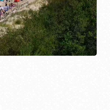
rystyczną, Jarosławiec ma do zaoferowania naprawdę
necznych na pięknej plaży, czy wodnej zabawie w
 Bursztynu, bądź oglądać wspaniałe widoki z 33
1838 roku. W pobliżu czyste, zielone lasy z licznymi
nadto, nieco na wschód znajduje się polodowcowe
ć żaglówkami bądź rowerkami wodnymi. Miejscowi
nnej, bądź wybrania się z całą rodziną do aquaparku.
ruszaj na urlop. Pozwól by nasza kamera pomogła Ci
Bielsko-Biała Plac Wojska Polskiego NOWOŚĆ