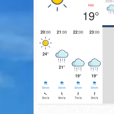
2026-
noc
19°
20
:00
21
:00
22
:00
23
:00
24°
21°
19°
19°
Zakopane - widok na deptak Krupó
0mm
0mm
0mm
0mm
3m/s
9m/s
7m/s
3m/s