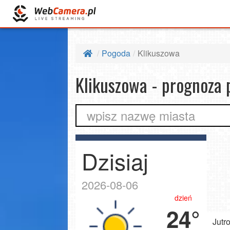
Pogoda
Klikuszowa
Klikuszowa - prognoza
wpisz nazwę miasta
Dzisiaj
2026-08-06
dzień
24°
Jutr