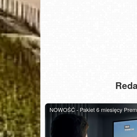
Reda
USTKA - widok z pylonu na plażę
NOWOŚĆ - Pakiet 6 miesięcy Premiu