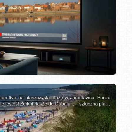
DZIWNÓW - widok na plażę
em live na piaszczystą plażę w Jarosławcu. Poczuj
e jesteś! Zerknij także do Dubaju... – sztuczna plaża.
ona w województwie zachodniopomorskim na Wybrzeżu
zy miastami Ustka i Darłowo. Posiada bardzo
onomiczną, co pozwala przyjąć rzesze turystów w
oraz sporej liczbie atrakcji każdy znajdzie tu coś dla