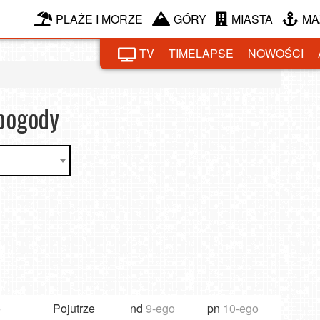
PLAŻE I MORZE
GÓRY
MIASTA
MA
TV
TIMELAPSE
NOWOŚCI
Me
T
 pogody
sto
o
Pojutrze
nd
9-ego
pn
10-ego
wt
11-