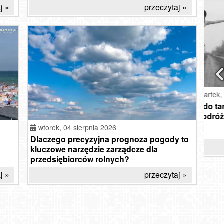
j »
przeczytaj »
czwartek, 06 sierpnia 2026
Od autostopu do tanich lotów. Jak
Eks
zmieniło się podróżowanie na przestrzeni
- al
30 lat?
wtorek,
04 sierpnia 2026
Dlaczego precyzyjna prognoza pogody to
przeczytaj »
Cerk
kluczowe narzędzie zarządcze dla
C
w
wid
przedsiębiorców rolnych?
Molo
Prze
w
K
j »
przeczytaj »