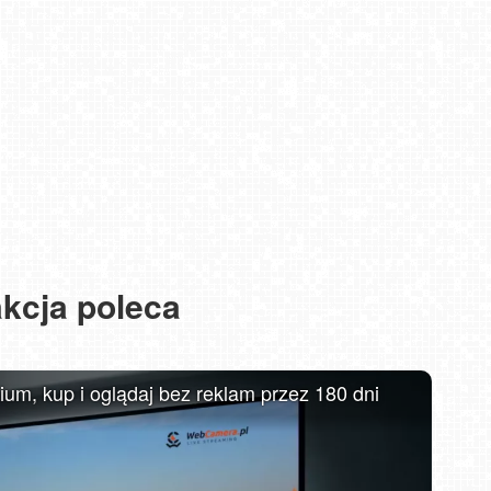
kcja poleca
MIELNO - widok na promenadę NOWOŚĆ
m, kup i oglądaj bez reklam przez 180 dni