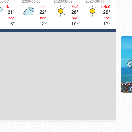
08-07
2026-08-08
2026-08-09
2026-08-10
2026-08
dzień
dzień
dzień
dzień
21°
22°
26°
29°
noc
noc
noc
noc
16°
13°
10°
13°
wki NOWOŚĆ
Władysławowo - widok na plażę - NOWOŚĆ