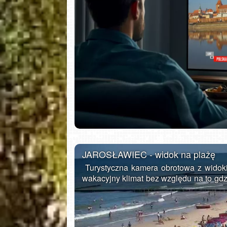
Gdańsk - Brzeźno molo
JAROSŁAWIEC - widok na plażę
Turystyczna kamera obrotowa z widoki
wakacyjny klimat bez względu na to gdzi
Jarosławiec to letniskowa wieś położ
Słowińskim nad Bałtykiem pomięd
rozbudowaną bazę noclegową i gastr
sezonie letnim. Dzięki szerokim plażom 