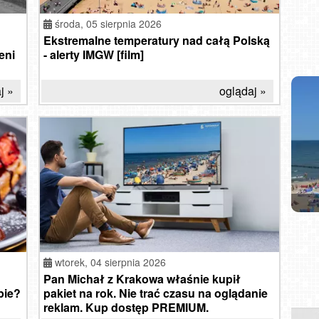
środa,
05 sierpnia 2026
Ekstremalne temperatury nad całą Polską
eni
- alerty IMGW [film]
j »
oglądaj »
SŁ
DAR
GD
p
JARO
wtorek,
04 sierpnia 2026
Pan Michał z Krakowa właśnie kupił
pie?
pakiet na rok. Nie trać czasu na oglądanie
reklam. Kup dostęp PREMIUM.