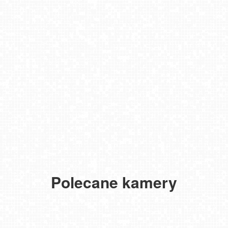
Polecane kamery
TENERYFA - El Medano
TATRY Zachodnie
ZWARDOŃ -ski stacja dolna
Meander - widok na stok i termy Oravice