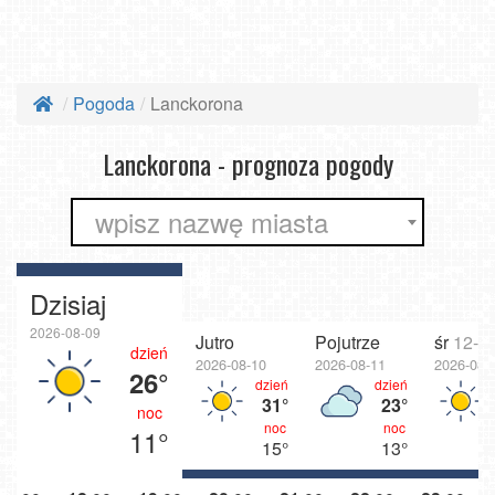
Pogoda
Lanckorona
Lanckorona - prognoza pogody
wpisz nazwę miasta
Dzisiaj
2026-08-09
Jutro
Pojutrze
śr
12-e
dzień
2026-08-10
2026-08-11
2026-08-
26°
dzień
dzień
31°
23°
noc
noc
noc
11°
15°
13°