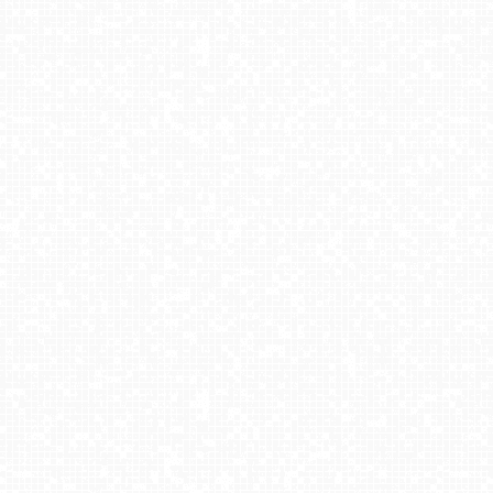
DZIWNÓW - widok na plażę
JAROSŁAWIEC - widok na plażę
Krupówki - widok na deptak
Bielsko-Biała Plac Wojska Polskiego NOWOŚĆ
Gorzów Wielkopolski - widok na Katedrę
Warszawa - Plac Zamkowy 4K
Schronisko PTTK Orlica
Kamienica - Bolesławów
Grapa-Litwinka
NIECHORZE - widok na plażę i morze
UFO - ski Bukowina Tatrzańska
Ski Centrum Strachan - widok z górnej stacji NOWOŚĆ