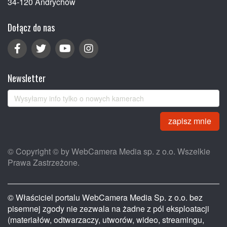
34-120 Andrychów
Dołącz do nas
Newsletter
zapisz mnie
© Copyright © by WebCamera Media sp. z o.o. Wszelkie
Prawa Zastrzeżone.
© Właściciel portalu WebCamera Media Sp. z o.o. bez
pisemnej zgody nie zezwala na żadne z pól eksploatacji
(materiałów, odtwarzaczy, utworów, wideo, streamingu,