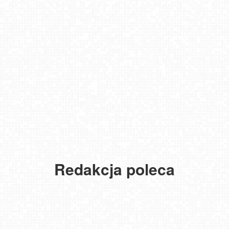
Redakcja poleca
USTKA - widok z pylonu na plażę
MIELNO - widok na promenadę NOWOŚĆ
NOWOŚĆ - Pakiet 6 miesięcy Premium, kup i oglądaj bez reklam
przez 180 dni
Gdańsk - Brzeźno molo