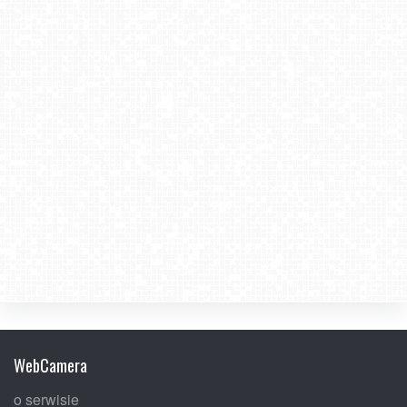
WebCamera
o serwisie