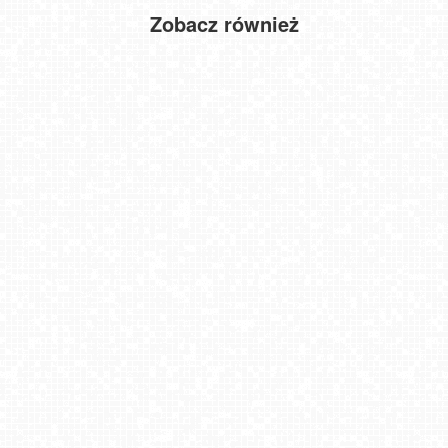
Zobacz również
Warszawa - widok na centrum NOWOŚĆ
Kamery pogodowe z turystycznych miejsc w Polsce [playlista]
Zakopane - widok na dolną stację kolei na Gubałówkę
PREMIUM
Krynica Morska ul. Marynarzy NOWOŚĆ
KIELCE - widok na rynek
Kołobrzeg - widok na plażę zachodnią
KRUPÓWKI - deptak Live
USTKA - widok z pylonu na plażę