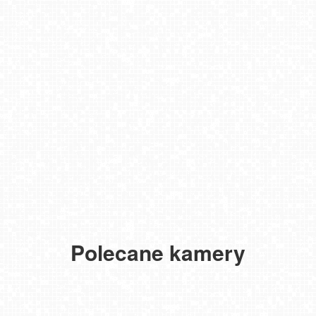
Polecane kamery
TENERYFA - El Medano
TATRY Zachodnie
ZWARDOŃ -ski stacja dolna
Meander - widok na stok i termy Oravice