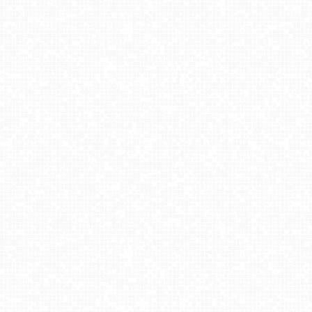
DZIWNÓW - widok na plażę
JAROSŁAWIEC - widok na plażę
Krupówki - widok na deptak
Bielsko-Biała Plac Wojska Polskiego NOWOŚĆ
Wisła - skocznia Adama Małysza
Warszawa - Rynek Starego Miasta
Małe Ciche - dolna stacja
Kołobrzeg - widok na plażę zachodnią
Władysławowo - widok na plażę - NOWOŚĆ
USTKA - widok na plażę
Spływ Przełomem Dunajca
Butorowy Wierch