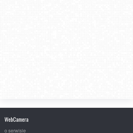
WebCamera
o serwisie