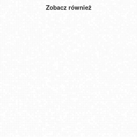
Zobacz również
Wejherowo - widok panoramiczny
Wierchomla - widok na trasy
Wołkowyja Jezioro Solińskie
GLIWICE - widok na Rynek
Polańczyk - widok na Jezioro Solińskie
Lublin - widok na Park Ludowy
Tatry na żywo - Rzepiska
Kraków - Nowa Huta