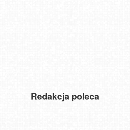
Redakcja poleca
USTKA - widok z pylonu na plażę
MIELNO - widok na promenadę NOWOŚĆ
NOWOŚĆ - Pakiet 6 miesięcy Premium, kup i oglądaj bez reklam
przez 180 dni
Gdańsk - Brzeźno molo