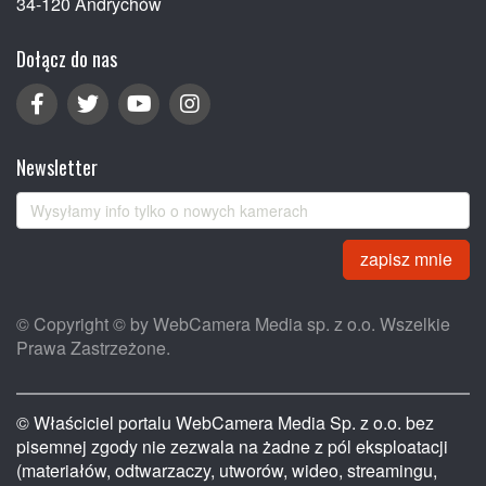
34-120 Andrychów
Dołącz do nas
Newsletter
zapisz mnie
© Copyright © by WebCamera Media sp. z o.o. Wszelkie
Prawa Zastrzeżone.
© Właściciel portalu WebCamera Media Sp. z o.o. bez
pisemnej zgody nie zezwala na żadne z pól eksploatacji
(materiałów, odtwarzaczy, utworów, wideo, streamingu,